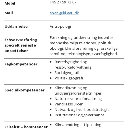
+45 27 59 73 67
Mobil
Mail
aoan@ikl.aau.dk
Uddannelse
Antropologi
Forskning og undervisning indenfor
Erhvervserfaring
menneske-miljø relationer, politisk
specielt seneste
økologi, klimaforandring og forskellige
ansættelser
samfund, teknologisyn, tværfaglighed.
Bæredygtighed og
Fagkompetencer
ressourceforvaltning
Socialgeografi
Politisk geografi
Klimatilpasning og
Specialkompetencer
undværgeforanstaltninger
Naturressourceforvaltning
Vandressourcer
Netværk og livelihoodstrategier
Institutioner og governance
Klimaændringer tilpasning
Fritekst – komptencer