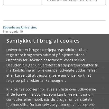
Københavns Universitet
Nørregade 10
1165 København K
Samtykke til brug af cookies
Kontakt:
Marianne Berit Feldberg
Universitetet bruger tredjepartsprodukter til at
mafe
@
adm
.
ku
.
dk
registrere brugernes adfærd på hjemmesiden
(statistik) for løbende at forbedre vores service.
Desuden bruger universitetet tredjepartsprodukter til
KØBENHAVNS UNIVERSITET
markedsføring af for eksempel udvalgte uddannelser
eller kurser, til at personalisere annoncer og til at
KONTAKT
følge op på effekten af kampagner.
SERVICES
Klik på "Se cookies" for at se en liste over udbyderne
af de forskellige cookies, som kan blive gemt på din
FOR STUDERENDE OG ANSATTE
computer eller mobil, når du bruger universitetets
hjemmeside. Du kan selv vælge om du vil acceptere
JOB OG KARRIERE